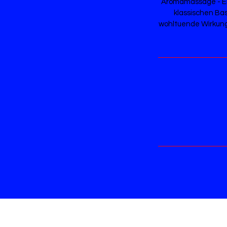
Aromamassage - En
klassischen Bas
wohltuende Wirkung