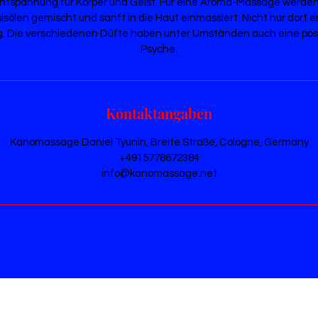
tspannung für Körper und Geist. Für eine Aroma-Massage werden 
isölen gemischt und sanft in die Haut einmassiert. Nicht nur dort en
. Die verschiedenen Düfte haben unter Umständen auch eine posit
Psyche.
Kontaktangaben
Kanomassage Daniel Tyunin, Breite Straße, Cologne, Germany
+49 15778672384
info@kanomassage.net