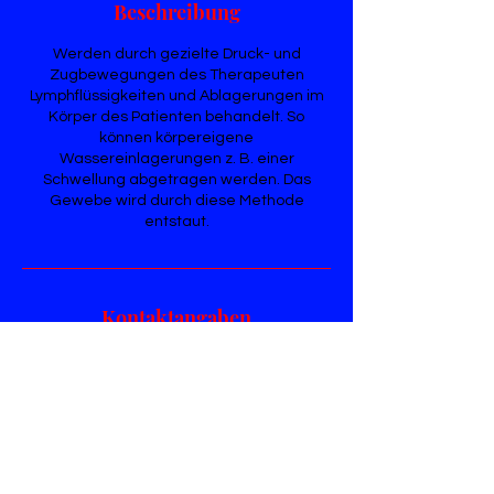
Beschreibung
Werden durch gezielte Druck- und
Zugbewegungen des Therapeuten
Lymphflüssigkeiten und Ablagerungen im
Körper des Patienten behandelt. So
können körpereigene
Wassereinlagerungen z. B. einer
Schwellung abgetragen werden. Das
Gewebe wird durch diese Methode
entstaut.
Kontaktangaben
Kanomassage Daniel Tyunin, Breite
Straße, Cologne, Germany
+49 15778672384
info@kanomassage.net