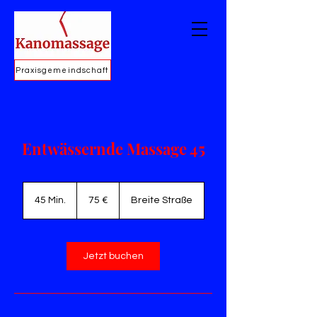
Praxisgemeindschaft
Entwässernde Massage 45
75
Euro
45 Min.
4
75 €
Breite Straße
5
M
i
n
Jetzt buchen
.