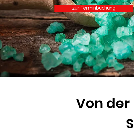
zur Terminbuchung
Von der 
S