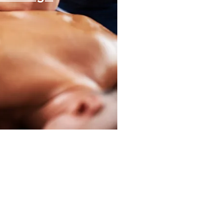
tverletzung oder zur
 der allgemeinen
st eine Sportmassage die
tig Wahl.