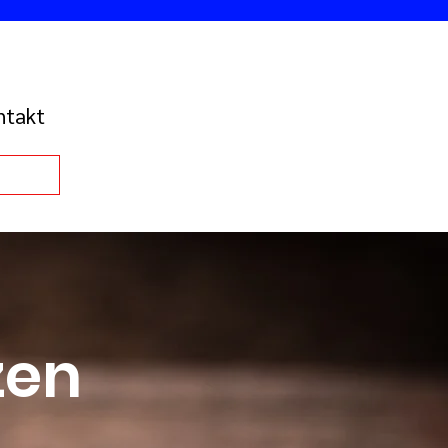
ntakt
zen