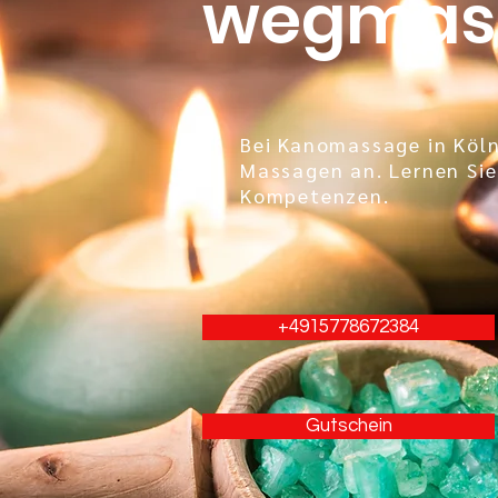
wegmass
Bei Kanomassage in Köln
Massagen an. Lernen Sie
Kompetenzen.
+4915778672384
Gutschein