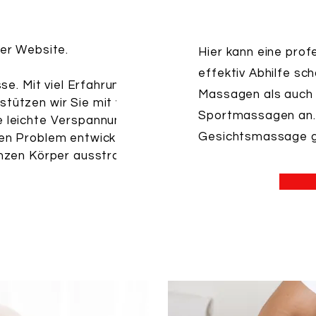
rer Website.
Hier kann eine pro
effektiv Abhilfe sc
se. Mit viel Erfahrung und aktuell
Massagen als auch
tützen wir Sie mit verschiedenen
Sportmassagen an. 
 leichte Verspannung kann sich
Gesichtsmassage g
en Problem entwickeln, das im
nzen Körper ausstrahlt.