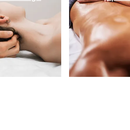
ommene Entspannung,
Nach einer Spor
ichtmassage auslösen
Optimierung
n
Leistungsfähigkeit i
rich