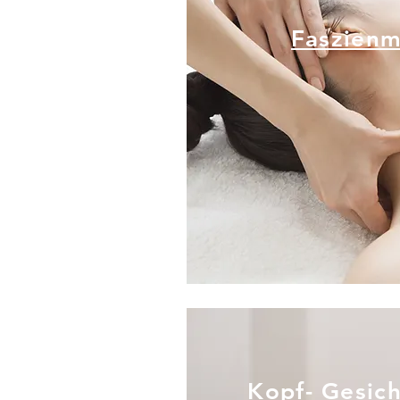
Faszien
Erfahren Sie mehr über 
liegende Fasz
Kopf- Gesic