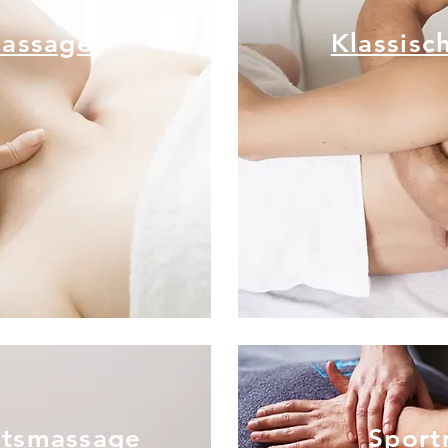
massage
Klassisc
die aktuell im Trend
Eine klassische Mas
ienmassage
eine bewährte Beh
Bes
htsmassage
Sport