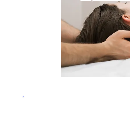
Genießen Sie die vollk
die eine Kopf- und Ges
kan