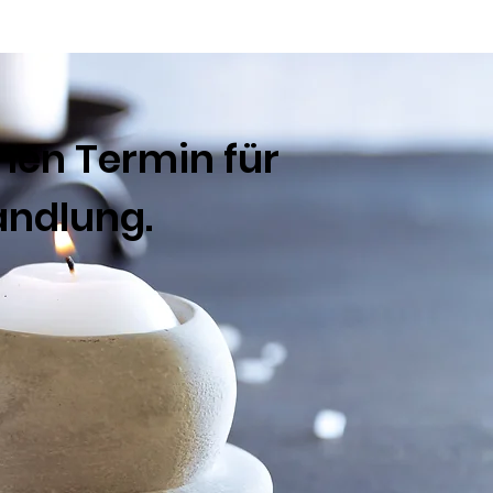
inen Termin für
andlung.