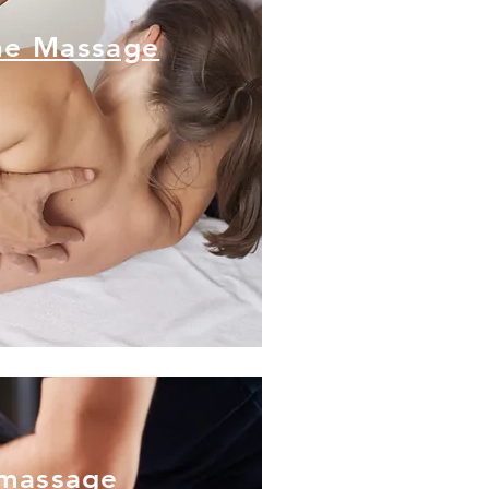
he Massage
sage bleibt nach wie vor
andlung verschiedener
chwerden
massage